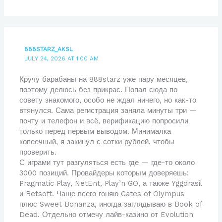
888STARZ_AKSL
JULY 24, 2026 AT 1:00 AM
Кручу барабаны на 888starz уже пару месяцев,
поэтому делюсь без прикрас. Попал сюда по
совету знакомого, особо не ждал ничего, но как-то
втянулся. Сама регистрация заняла минуты три —
почту и телефон и всё, верификацию попросили
только перед первым выводом. Минималка
копеечный, я закинул с сотки рублей, чтобы
проверить.
С играми тут разгуляться есть где — где-то около
3000 позиций. Провайдеры которым доверяешь:
Pragmatic Play, NetEnt, Play’n GO, а также Yggdrasil
и Betsoft. Чаще всего гоняю Gates of Olympus
плюс Sweet Bonanza, иногда заглядываю в Book of
Dead. Отдельно отмечу лайв-казино от Evolution