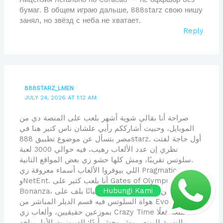
бумаг. В общем играю дальше, 888starz свою нишу
занял, но звёзд с неба не хватает.
Reply
888STARZ_LMEN
JULY 24, 2026 AT 1:12 AM
صراحة أنا بقالي شوية أشهر بلعب على المنصة دي من
الموبايل، وحبيت أشارككم رأيي علشان ناس كتير هنا في
مصر بتسأل عن موضوع تطبيق 888starz. أول حاجة لفتت
نظري إن عدد الألعاب رهيب، فيه حوالي 3000 لعبة
سلوتس تقريبًا، ومش كلها حشو زي بعض المواقع التانية.
اللي بيوفروا الألعاب أسماء معروفة زي Pragmatic Play
وNetEnt. أنا بلعب كتير على Gates of Olympus وSweet
Hubungi Kami
Bonanza، وأحيانًا بلف على Book of Dead. لو مش من
هواة السلوتس فيه قسم الديلر المباشر من Evolution
بموزعين حقيقيين، وألعاب زي Crazy Time ممتعة فعلًا.
بالنسبة للبونص مش وحش أبدًا: الديبوزيت الأول بياخد