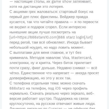
— настоящие столы, их game show затягивает,
хотя на дистанции это лотерея.
С акциями грех жаловаться: стартовый бонус на
первый деп плюс фриспины. Вейджер правда
кусается, так что читайте правила — я по первости
не вкурил и подарок сгорел. Если интересно
нынешние акции лучше посмотреть на
[url=https://888stars10.com]888 starz login[/url]
перед регой, там всё обновляют. Иногда бывает
небольшой ноудеп, но надо ловить момент.
С выплатами для меня главное, и тут без
криминала. Методов навалом: Visa, Mastercard,
электронки, ну и крипта. Через биток прилетает
почти сразу, фиат дольше. Недавно снимал — всё
чётко. Единственное что напрягает — иногда просят
допверификацию, но это у всех так.
С телефона отдельная тема: можно скачать
888starz на телефон, под iOS через профиль
нормально. Скачать реально через зеркало, веб-
версия работает шустро. Поддержка на связи
круглосуточно, на русском отвечают живые люди.
Лицензия легально по Curacao — не оффшор без