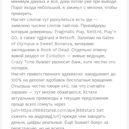
минимум данных и всё, доки потом уже при выводе.
Порог входа небольшой, я закинул с мелочи, чтобы
проверить.
Насчёт слотов тут разгуляться есть где —
заявлено тысячи слотов тайтлов. Провайдеры
которым доверяешь: Pragmatic Play, NetEnt, Play’n
GO, а также Yggdrasil и Betsoft. Залипаю на Gates
of Olympus и Sweet Bonanza, вечерами
заглядываю в Book of Dead. Отдельно отмечу
живой раздел от Evolution — живые ведущие,
Crazy Time бывает разносит банк, хотя честно это
лотерея.
Насчёт приветственного адекватно: накидывают до
100% на депозит вдобавок бесплатные вращения.
Отыгрыш честно говоря х40, так что считайте
заранее — тут многие обжигаются. Кстати
актуальные промокоды и текущие предложения
проще всего глянуть через
[url=https://888stars6.com/apk]888starz bet
скачать на андроид[/url] прежде чем заводить
деньги, цифры реальные. Ещё бывает бонус за
регистрацию, но не всегда.