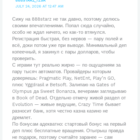
888STARZ_TZSR
JULY 24, 2026 AT 12:47 AM
Сижу на 888starz не так давно, поэтому делюсь
своими впечатлениями. Попал сюда случайно,
особо не ждал ничего, но как-то втянулся.
Регистрация быстрая, без нервов — пару полей и
всё, доки потом уже при выводе. Минимальный деп
копеечный, я закинул с пары долларов, чтобы
проверить.
С играми тут реально жирно — по ощущениям за
пару тысяч автоматов. Провайдеры которым
доверяешь: Pragmatic Play, NetEnt, Play’n GO,
плюс Yggdrasil и Betsoft. Залипаю на Gates of
Olympus да Sweet Bonanza, вечерами заглядываю
в Book of Dead. Отдельно отмечу живой раздел от
Evolution — живые ведущие, Crazy Time бывает
разносит банк, хотя честно казна казино не
дремлет.
По бонусам адекватно: стартовый бонус на первый
деп плюс бесплатные вращения. Отыгрыш правда
не подарок, поэтому считайте заранее — сам