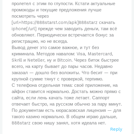
пролетел с этим по глупости. Кстати актуальные
промокоды и текущие предложения лучше
посмотреть через
[url=https://888stars1.com/apk]888starz скачать
iphone[/url] прежде чем заводить деньги, там всё
обновляют. Периодически встречается бонус за
регистрацию, но не всегда.
Вывод денег это самое важное, и тут без
криминала. Методов навалом: Visa, Mastercard,
Skrill и Neteller, ну и Bitcoin. Через биток быстрее
всего, на карту бывает до пары часов. Недавно
заказал — дошло без волокиты. Что бесит — при
крупной сумме тянут с проверкой, терпимо.
С телефона отдельная тема: своё приложение, на
айфон ставится нормально. Достать можно прямо с
сайта, если лень качать тоже летает. Саппорт
отвечает быстро, на русском обычно за пару минут.
По документам есть кюрасаовская лицензия — для
такого казино нормально. В общем играю дальше,
888starz свою нишу занял, хотя идеала нет.
Reply