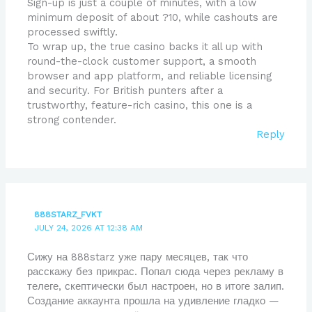
Sign-up is just a couple of minutes, with a low
minimum deposit of about ?10, while cashouts are
processed swiftly.
To wrap up, the true casino backs it all up with
round-the-clock customer support, a smooth
browser and app platform, and reliable licensing
and security. For British punters after a
trustworthy, feature-rich casino, this one is a
strong contender.
Reply
888STARZ_FVKT
JULY 24, 2026 AT 12:38 AM
Сижу на 888starz уже пару месяцев, так что
расскажу без прикрас. Попал сюда через рекламу в
телеге, скептически был настроен, но в итоге залип.
Создание аккаунта прошла на удивление гладко —