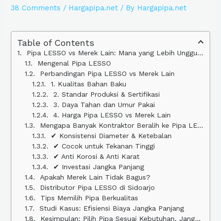
38 Comments
/
Hargapipa.net
/ By
Hargapipa.net
Table of Contents
Pipa LESSO vs Merek Lain: Mana yang Lebih Unggul untuk Proyek Anda?
Mengenal Pipa LESSO
Perbandingan Pipa LESSO vs Merek Lain
1. Kualitas Bahan Baku
2. Standar Produksi & Sertifikasi
3. Daya Tahan dan Umur Pakai
4. Harga Pipa LESSO vs Merek Lain
Mengapa Banyak Kontraktor Beralih ke Pipa LESSO?
✔ Konsistensi Diameter & Ketebalan
✔ Cocok untuk Tekanan Tinggi
✔ Anti Korosi & Anti Karat
✔ Investasi Jangka Panjang
Apakah Merek Lain Tidak Bagus?
Distributor Pipa LESSO di Sidoarjo
Tips Memilih Pipa Berkualitas
Studi Kasus: Efisiensi Biaya Jangka Panjang
Kesimpulan: Pilih Pipa Sesuai Kebutuhan, Jangan Asal Murah