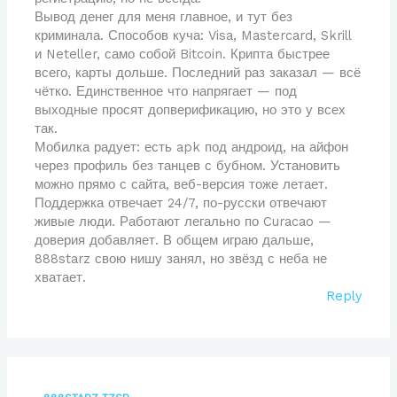
Вывод денег для меня главное, и тут без
криминала. Способов куча: Visa, Mastercard, Skrill
и Neteller, само собой Bitcoin. Крипта быстрее
всего, карты дольше. Последний раз заказал — всё
чётко. Единственное что напрягает — под
выходные просят допверификацию, но это у всех
так.
Мобилка радует: есть apk под андроид, на айфон
через профиль без танцев с бубном. Установить
можно прямо с сайта, веб-версия тоже летает.
Поддержка отвечает 24/7, по-русски отвечают
живые люди. Работают легально по Curacao —
доверия добавляет. В общем играю дальше,
888starz свою нишу занял, но звёзд с неба не
хватает.
Reply