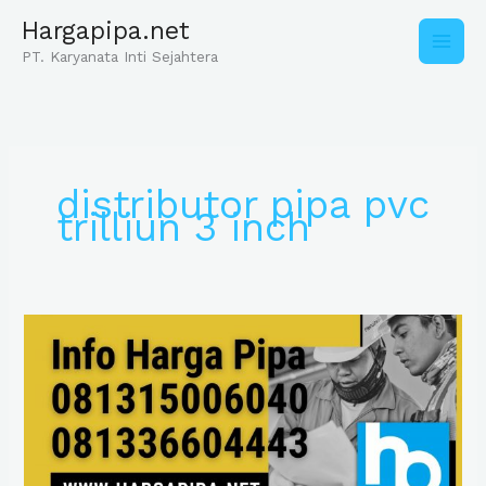
Skip
Hargapipa.net
to
content
PT. Karyanata Inti Sejahtera
distributor pipa pvc
trilliun 3 inch
Harga
Pipa
PVC
3
Inch